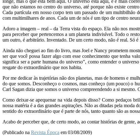
longe, mas o que está bem aqui. O universo está aqui, e é mais coer
que não estamos no centro do universo, até porque não existe centr
Cada partícula em nosso corpo tem um passado de um multibilhão de
com multimilhares de anos. Cada um de nós é um tipo de centro neura
Adoro a imagem – real – da Terra vista do espaço. Ela não nos mostra 
para perceber que pertencemos a um planeta indivisível. Todo o rest
um outro, é arbitrário. Inventado. De um certo modo, não é real. Só é 
Ainda não cheguei ao fim do livro, mas Joel e Nancy prometem mostra
ser que você possa fazer algo com esse conhecimento que tenha val
significa ser a parte humana do universo”, como entender o universo
resgate do extraordinário que nos habita.
Por me dedicar às trajetórias não dos planetas, mas de homens e mu
do que somos. Desconheço o cosmos, mas conheço (um pouco) o huma
Carl Sagan dizia que somos o universo compreendendo a si mesmo. Co
Como deixar-se apequenar na vida depois disso? Como pedaços brilha
nossa matéria é a das grandes aspirações. Não as ditadas pela moda 
sentido do extraordinário que é parte de nós, tanto quanto são as noss
Acabo de perceber que, de certo modo, ao contar histórias de gente, 
(Publicado na
Revista Época
em 03/08/2009)