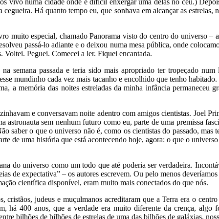
nos vivo numa cidade onde é difícil enxergar uma delas no céu.) Depois,
ha cegueira. Há quanto tempo eu, que sonhava em alcançar as estrelas,
livro muito especial, chamado Panorama visto do centro do universo –
resolveu passá-lo adiante e o deixou numa mesa pública, onde colocamos
s. Voltei. Peguei. Comecei a ler. Fiquei encantada.
o na semana passada e teria sido mais apropriado ter tropeçado num
 esse mundinho cada vez mais tacanho e encolhido que tenho habitado
ma, a memória das noites estreladas da minha infância permaneceu 
cozinhavam e conversavam noite adentro com amigos cientistas. Joel Pr
a uma astronauta sem nenhum futuro como eu, parte de uma premissa fasc
ão saber o que o universo não é, como os cientistas do passado, mas t
te de uma história que está acontecendo hoje, agora: o que o universo 
na do universo como um todo que até poderia ser verdadeira. Incontáv
ias de expectativa” – os autores escrevem. Ou pelo menos deveríamos s
ação científica disponível, eram muito mais conectados do que nós.
 cristãos, judeus e muçulmanos acreditaram que a Terra era o centro
m, há 400 anos, que a verdade era muito diferente da crença, algo f
re bilhões de bilhões de estrelas de uma das bilhões de galáxias, nos