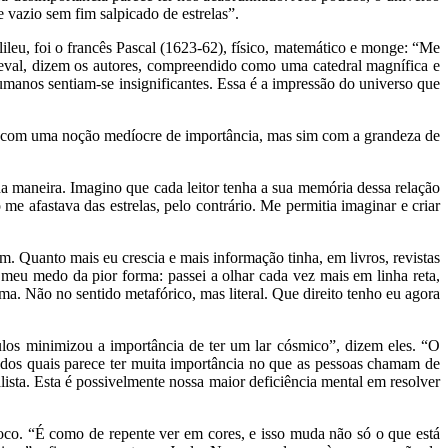
 vazio sem fim salpicado de estrelas”.
ileu, foi o francês Pascal (1623-62), físico, matemático e monge: “Me
ieval, dizem os autores, compreendido como uma catedral magnífica e
humanos sentiam-se insignificantes. Essa é a impressão do universo que
er com uma noção medíocre de importância, mas sim com a grandeza de
a maneira. Imagino que cada leitor tenha a sua memória dessa relação
 afastava das estrelas, pelo contrário. Me permitia imaginar e criar
. Quanto mais eu crescia e mais informação tinha, em livros, revistas
meu medo da pior forma: passei a olhar cada vez mais em linha reta,
a. Não no sentido metafórico, mas literal. Que direito tenho eu agora
os minimizou a importância de ter um lar cósmico”, dizem eles. “O
 dos quais parece ter muita importância no que as pessoas chamam de
sta. Esta é possivelmente nossa maior deficiência mental em resolver
oco. “É como de repente ver em cores, e isso muda não só o que está