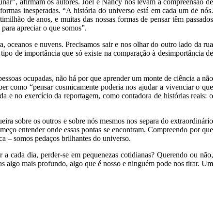
aginar”, afirmam os autores. Joel e Nancy nos levam à compreensão de
formas inesperadas. “A história do universo está em cada um de nós.
imilhão de anos, e muitas das nossas formas de pensar têm passados
 para apreciar o que somos”.
ra, oceanos e nuvens. Precisamos sair e nos olhar do outro lado da rua
 tipo de importância que só existe na comparação à desimportância de
 pessoas ocupadas, não há por que aprender um monte de ciência a não
ber como “pensar cosmicamente poderia nos ajudar a vivenciar o que
a e no exercício da reportagem, como contadora de histórias reais: o
ira sobre os outros e sobre nós mesmos nos separa do extraordinário
omeço entender onde essas pontas se encontram. Compreendo por que
ca – somos pedaços brilhantes do universo.
ar a cada dia, perder-se em pequenezas cotidianas? Querendo ou não,
as algo mais profundo, algo que é nosso e ninguém pode nos tirar. Um