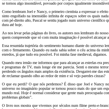
se tornou algo insondável, povoado por corpos igualmente insondáveis
Como lembram Joel e Nancy, o primeiro cientista a expressar o efeito
sinto engolfado na imensidão infinita de espaços sobre os quais na
com pé-direito alto, Pascal se sentiu jogado num universo científico 
dura até hoje.
Ao nos levar pelas páginas do livro, os autores nos lembram do nos
quem compreende que só com muita imaginação é possível alcançar a 
Essa resumida trajetória do sentimento humano diante do universo le
com o firmamento. Quando eu nada sabia sobre o céu acima da minha c
enredos, já que tudo era possível. Foi minha fase medieval, digamos.
Quando meu irmão me informou que para alcançar as estrelas era preci
e programas de TV, mais longe ele me parecia. Senti o mesmo terror
perdendo os ângulos mais amplos da existência. Desgarrei-me das estr
de reclamar quando olho ao redor de mim e só vejo paredes cinzas?
O que eu perdi? O que nós perdemos? É disso que Joel e Nancy nos
universo no imaginário popular se tornou pouco mais do que um espa
mundo real. Hoje é normal considerar que gente mais preocupada com 
problemas globais”.
O livro nos mostra que vivemos por séculos num filme preto-e-branc