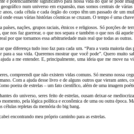
ente e potencialmente significativo para nossa vida do que se pode im
o geográfico num universo em expansão, mas somos centrais de várias 
 anos, cada célula e cada órgão do corpo têm um passado de um mult
l onde essas várias histórias cósmicas se cruzam. O tempo é uma chave
países, nações, grupos raciais, étnicos e religiosos. Só porções de ter
o, que nos faz guerrear, o que nos separa e também o que nos dá aquele
real por que tornamos essa arbitrariedade mais real que todas as outras.
r que diferença tudo isso faz para cada um. “Para a vasta maioria das
or para a sua vida. Queremos mostrar que você pode”. Quero muito sa
 ajuda a me entender. E, principalmente, uma ideia que me move na vid
lheres, compreendi que não existem vidas comuns. Só mesmo nossa cegue
no. Com a ajuda desse livro e de alguns outros que vieram antes, c
mo poeira de estrelas – um fato científico, além de uma imagem poéti
ntes do universo, seres feito de estrelas, ousam deixar-se mediocriz
do momento, pela lógica política e econômica de uma ou outra época. M
as células repletas da memória do big bang.
acabei encontrando meu próprio caminho para as estrelas.