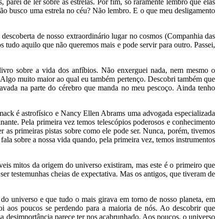
 parei de ler sobre as estrelas. Por fim, só raramente lembro que elas
 não busco uma estrela no céu? Não lembro. E o que meu desligamento
 a descoberta de nosso extraordinário lugar no cosmos (Companhia das
 tudo aquilo que não queremos mais e pode servir para outro. Passei,
 livro sobre a vida dos anfíbios. Não enxerguei nada, nem mesmo o
. Algo muito maior ao qual eu também pertenço. Descobri também que
gravada na parte do cérebro que manda no meu pescoço. Ainda tenho
imack é astrofísico e Nancy Ellen Abrams uma advogada especializada
inante. Pela primeira vez temos telescópios poderosos e conhecimento
er as primeiras pistas sobre como ele pode ser. Nunca, porém, tivemos
fala sobre a nossa vida quando, pela primeira vez, temos instrumentos
eis mitos da origem do universo existiram, mas este é o primeiro que
er testemunhas cheias de expectativa. Mas os antigos, que tiveram de
 do universo e que tudo o mais girava em torno de nosso planeta, em
oi aos poucos se perdendo para a maioria de nós. Ao descobrir que
sa desimportância parece ter nos acabrunhado. Aos poucos, o universo