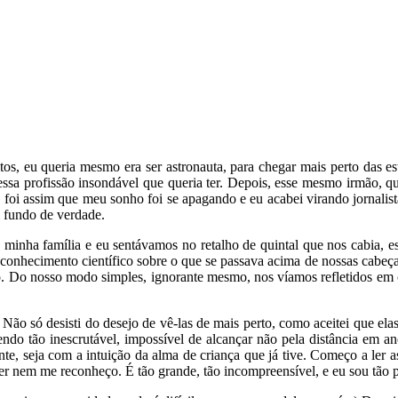
s, eu queria mesmo era ser astronauta, para chegar mais perto das es
ssa profissão insondável que queria ter. Depois, esse mesmo irmão, que
s foi assim que meu sonho foi se apagando e eu acabei virando jornali
 fundo de verdade.
, minha família e eu sentávamos no retalho de quintal que nos cabia, e
onhecimento científico sobre o que se passava acima de nossas cabeça
. Do nosso modo simples, ignorante mesmo, nos víamos refletidos em c
ão só desisti do desejo de vê-las de mais perto, como aceitei que elas
ndo tão inescrutável, impossível de alcançar não pela distância em a
, seja com a intuição da alma de criança que já tive. Começo a ler as 
 nem me reconheço. É tão grande, tão incompreensível, e eu sou tão peq