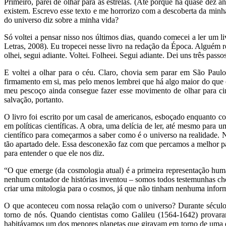
Primeiro, parei de olhar para as estrelas. (Até porque há quase dez a
existem. Escrevo esse texto e me horrorizo com a descoberta da min
do universo diz sobre a minha vida?
Só voltei a pensar nisso nos últimos dias, quando comecei a ler um 
Letras, 2008). Eu tropecei nesse livro na redação da Época. Alguém 
olhei, segui adiante. Voltei. Folheei. Segui adiante. Dei uns três passo
E voltei a olhar para o céu. Claro, chovia sem parar em São Paul
firmamento em si, mas pelo menos lembrei que há algo maior do que
meu pescoço ainda consegue fazer esse movimento de olhar para ci
salvação, portanto.
O livro foi escrito por um casal de americanos, esboçado enquanto 
em políticas científicas. A obra, uma delícia de ler, até mesmo par
científico para começarmos a saber como é o universo na realidade. N
tão apartado dele. Essa desconexão faz com que percamos a melhor par
para entender o que ele nos diz.
“O que emerge (da cosmologia atual) é a primeira representação huma
nenhum contador de histórias inventou – somos todos testemunhas che
criar uma mitologia para o cosmos, já que não tinham nenhuma inform
O que aconteceu com nossa relação com o universo? Durante séculos,
torno de nós. Quando cientistas como Galileu (1564-1642) provara
habitávamos um dos menores planetas que giravam em torno de uma ent