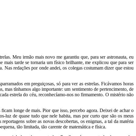
trelas. Meu irmão mais novo me garantiu que, para ser astronauta, eu
 mais tarde se tornaria um físico brilhante, me explicou que para ser
sta. Nas redações por onde andei, os colegas costumam dizer que estou
sparramados em preguiçosas, só para ver as estrelas. Ficávamos horas
s, mas tínhamos algo importante: um sentimento de pertencimento, de
ada estrela do céu, reconhecíamo-nos no firmamento. O mistério não
 ficam longe de mais. Pior que isso, percebo agora. Deixei de achar o
nos-luz de quase tudo que nele habita, mas por curto que são os meus
reportagens sobre as novas descobertas, os enigmas, a tal da matéria
uena, tão limitada, tão carente de matemática e física.