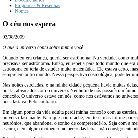
Programas & Resenhas
Nomes
O céu nos espera
03/08/2009
O que o universo conta sobre mim e você
Quando eu era criança, queria ser astrônoma. Na verdade, como muito
precisava ser astrônoma. Então, eu repetia para todo mundo que era e
astrônoma eu teria de estudar muita matemática. Ele estava certo, ma
sempre em outro mundo. Nessa perspectiva cosmológica, pode ter um
Nas noites estreladas, e na minha cidade pequena havia muitas delas
por lá, abismados com o universo. Nenhum de nós possuía o mínimo c
conexão. O universo estava em nós, como nós estávamos no universo
nos afastava. Pelo contrário.
Em algum ponto da vida adulta perdi minha conexão com as estrelas. N
universo fascinante. Não que não o ache, em tese, mas foi me parece
neurônios, que abandonei o sonho de compreendê-lo. Seja com a mente
escura, e em algum momento me perco das letras, não consigo entender