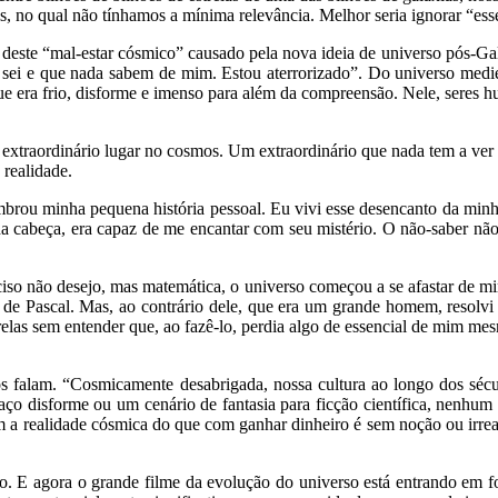
, no qual não tínhamos a mínima relevância. Melhor seria ignorar “esse
 deste “mal-estar cósmico” causado pela nova ideia de universo pós-Gal
da sei e que nada sabem de mim. Estou aterrorizado”. Do universo med
que era frio, disforme e imenso para além da compreensão. Nele, seres 
so extraordinário lugar no cosmos. Um extraordinário que nada tem a v
realidade.
mbrou minha pequena história pessoal. Eu vivi esse desencanto da minh
abeça, era capaz de me encantar com seu mistério. O não-saber não me
so não desejo, mas matemática, o universo começou a se afastar de mim
 de Pascal. Mas, ao contrário dele, que era um grande homem, resolvi 
elas sem entender que, ao fazê-lo, perdia algo de essencial de mim mesm
 falam. “Cosmicamente desabrigada, nossa cultura ao longo dos sécul
ço disforme ou um cenário de fantasia para ficção científica, nenhum
a realidade cósmica do que com ganhar dinheiro é sem noção ou irreali
o. E agora o grande filme da evolução do universo está entrando em f